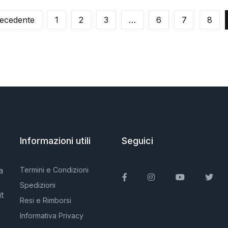
ecedente
1
2
3
…
6
7
8
Informazioni utili
Seguici
a
Termini e Condizioni
Facebook
Instagram
You Tube
Twit
Spedizioni
t
Resi e Rimborsi
Informativa Privacy