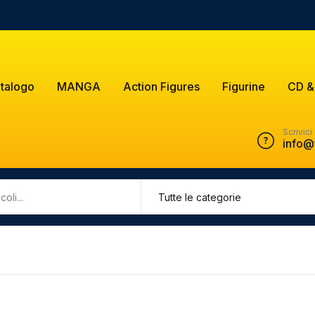
talogo
MANGA
Action Figures
Figurine
CD &
Scrivici
info@