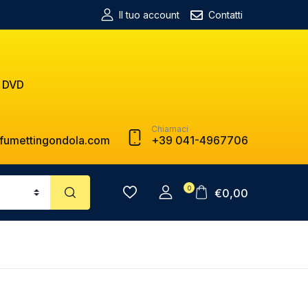
Il tuo account
Contatti
 DVD
Chiamaci
fumettingondola.com
+39 041-4967706
0
€
0,00