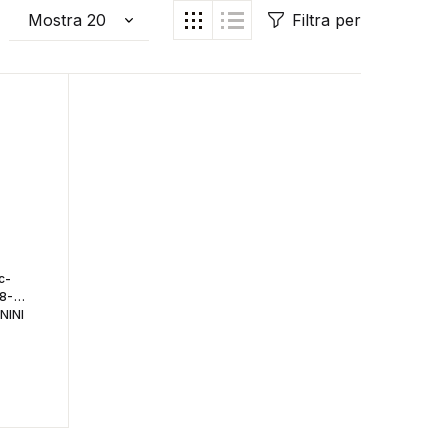
Filtra per
c-
8-
NINI