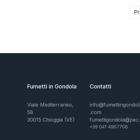
Pr
Fumetti in Gondola
Contatti
Viale Mediterraneo,
info@fumettingondol
58
.com
30015 Chioggia (VE)
fumettigondola@pec.i
+39 041-4967706