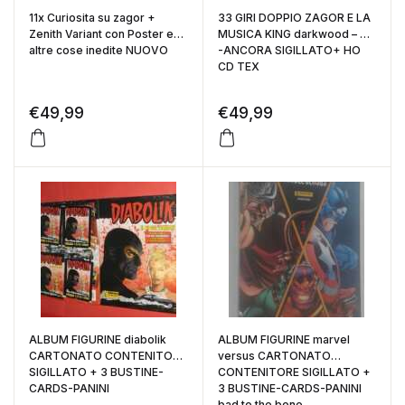
11x Curiosita su zagor +
33 GIRI DOPPIO ZAGOR E LA
Zenith Variant con Poster e
MUSICA KING darkwood – CD
altre cose inedite NUOVO
-ANCORA SIGILLATO+ HO
CD TEX
€
49,99
€
49,99
ALBUM FIGURINE diabolik
ALBUM FIGURINE marvel
CARTONATO CONTENITORE
versus CARTONATO
SIGILLATO + 3 BUSTINE-
CONTENITORE SIGILLATO +
CARDS-PANINI
3 BUSTINE-CARDS-PANINI
bad to the bone