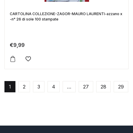
CARTOLINA COLLEZIONE-ZAGOR-MAURO LAURENTI-azzano x
-n° 26 di sole 100 stampate
€
9,99
Aggiungi alla lista dei desideri
1
2
3
4
…
27
28
29