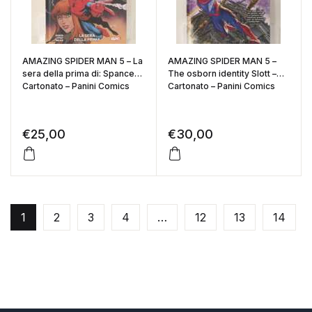
AMAZING SPIDER MAN 5 – La
AMAZING SPIDER MAN 5 –
sera della prima di: Spancer –
The osborn identity Slott –
Cartonato – Panini Comics
Cartonato – Panini Comics
€
25,00
€
30,00
1
2
3
4
…
12
13
14