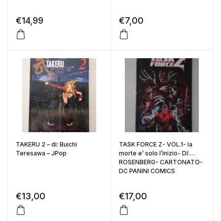
€
14,99
€
7,00
TAKERU 2 – di: Buichi
TASK FORCE Z- VOL.1- la
Teresawa – JPop
morte e’ solo l’inizio- DI:
ROSENBERG- CARTONATO-
DC PANINI COMICS
€
13,00
€
17,00