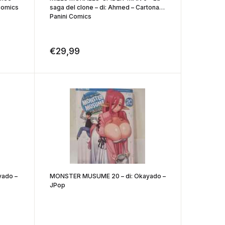
 Comics
saga del clone – di: Ahmed – Cartonato
Panini Comics
€
29,99
ado –
MONSTER MUSUME 20 – di: Okayado –
JPop