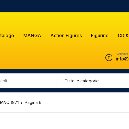
talogo
MANGA
Action Figures
Figurine
CD &
Scrivici
info@
IANO 1971
Pagina 6