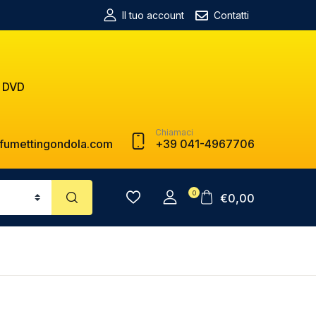
Il tuo account
Contatti
 DVD
Chiamaci
fumettingondola.com
+39 041-4967706
0
€
0,00