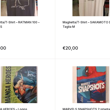
tta/T-Shirt – RATMAN 100 –
Maglietta/T-Shirt – SAKAMOTO
 S
Taglia M
,00
€
20,00
 HEROES – Logos
MARVELS SNAPSHOTS 2 istant