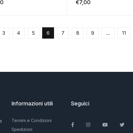
00
€
7,00
3
4
5
6
7
8
9
…
11
Informazioni utili
Seguici
a
Termini e Condizioni
Facebook
Instagram
You Tube
Twit
Spedizioni