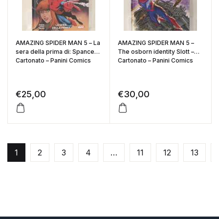
AMAZING SPIDER MAN 5 – La
AMAZING SPIDER MAN 5 –
sera della prima di: Spancer –
The osborn identity Slott –
Cartonato – Panini Comics
Cartonato – Panini Comics
€
25,00
€
30,00
1
2
3
4
…
11
12
13