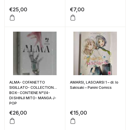
€
25,00
€
7,00
ALMA- COFANETTO
AMARSI, LASCIARSI 1 – di: Io
SIGILLATO- COLLECTION
Sakisaki – Panini Comics
BOX- CONTIENE N°1/4-
DI:SHINJI MITO- MANGA J-
POP
€
26,00
€
15,00