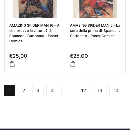
AMAZING SPIDER MAN 16 – A
AMAZING SPIDER MAN 5 – La
che prezzo la vittoria? di:
sera della prima di: Spancer –
Spancer – Cartonato – Panini
Cartonato – Panini Comics
Comics
€
25,00
€
25,00
1
2
3
4
…
12
13
14