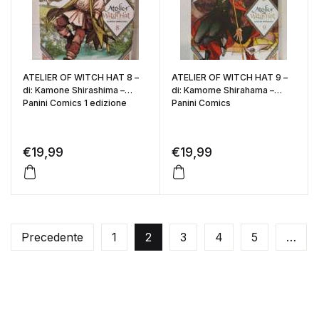
ATELIER OF WITCH HAT 8 –
ATELIER OF WITCH HAT 9 –
di: Kamone Shirashima –
di: Kamome Shirahama –
Panini Comics 1 edizione
Panini Comics
€
19,99
€
19,99
Precedente
1
2
3
4
5
…