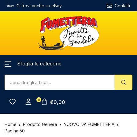
Ci trovi anche su eBay
Contatti
Sfoglia le categorie
0
€
0,00
Home
Prodotto Genere
NUOVO DA FUMETTERIA
Pagina 50