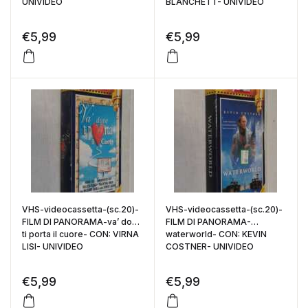
UNIVIDEO
BLANCHETT- UNIVIDEO
€
5,99
€
5,99
VHS-videocassetta-(sc.20)-
VHS-videocassetta-(sc.20)-
FILM DI PANORAMA-va’ dove
FILM DI PANORAMA-
ti porta il cuore- CON: VIRNA
waterworld- CON: KEVIN
LISI- UNIVIDEO
COSTNER- UNIVIDEO
€
5,99
€
5,99