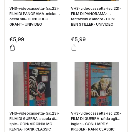
VHS-videocassetta-(sc.22)-
VHS-videocassetta-(sc.22)-
FILM DI PANORAMA-mickey
FILM DI PANORAMA-
occhi blu- CON: HUGH
tentazioni d’amore- CON:
GRANT- UNIVIDEO
BEN STILLER- UNIVIDEO
€
5,99
€
5,99
VHS-videocassetta-(sc.23)-
VHS-videocassetta-(sc.23)-
FILM DI GUERRA-scuola di
FILM DI GUERRA-sfida agli
spie- CON: VIRGINIA MC
inglesi- CON: HARDY
KENNA- RANK CLASSIC
KRUGER- RANK CLASSIC