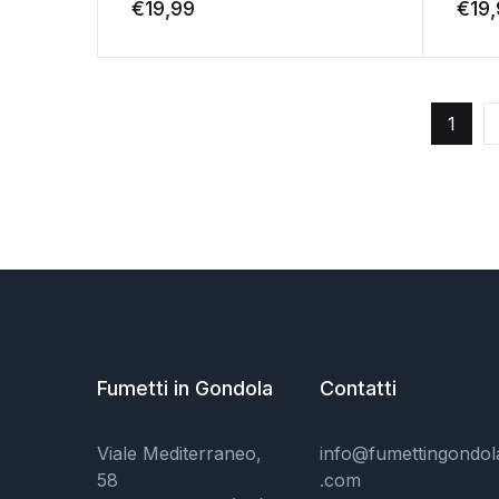
€
19,99
€
19
1
Fumetti in Gondola
Contatti
Viale Mediterraneo,
info@fumettingondol
58
.com