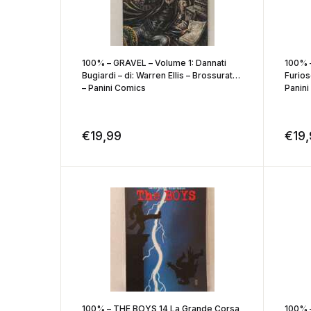
100% – GRAVEL – Volume 1: Dannati
100% 
Bugiardi – di: Warren Ellis – Brossurato
Furios
– Panini Comics
Panin
€
19,99
€
19
100% – THE BOYS 14 La Grande Corsa
100% 