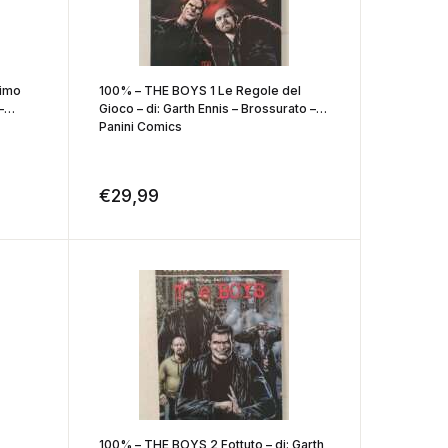
timo
100% – THE BOYS 1 Le Regole del
–
Gioco – di: Garth Ennis – Brossurato –
Panini Comics
€
29,99
100% – THE BOYS 2 Fottuto – di: Garth