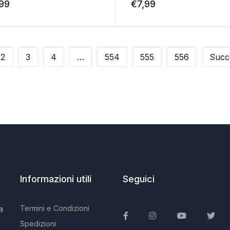
,99
€
7,99
2
3
4
…
554
555
556
Succ
Informazioni utili
Seguici
a
Termini e Condizioni
Facebook
Instagram
You Tube
Twit
Spedizioni