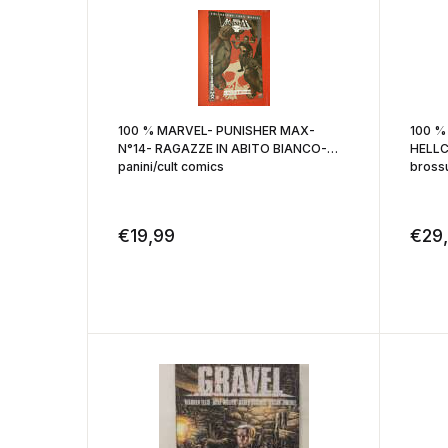
100 % MARVEL- PUNISHER MAX-
100 %
N°14- RAGAZZE IN ABITO BIANCO-
HELLC
panini/cult comics
€
19,99
€
29