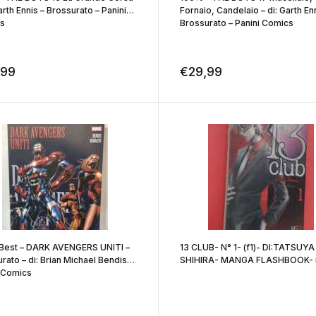
Garth Ennis – Brossurato – Panini
Fornaio, Candelaio – di: Garth Enn
s
Brossurato – Panini Comics
,99
€
29,99
Best – DARK AVENGERS UNITI –
13 CLUB- N° 1- (f1)- DI:TATSUYA
rato – di: Brian Michael Bendis –
SHIHIRA- MANGA FLASHBOOK- 
i Comics