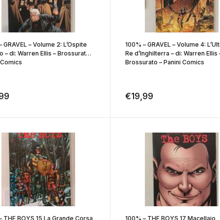
– GRAVEL – Volume 2: L’Ospite
100% – GRAVEL – Volume 4: L’Ul
o – di: Warren Ellis – Brossurato –
Re d’Inghilterra – di: Warren Ellis 
i Comics
Brossurato – Panini Comics
,99
€
19,99
– THE BOYS 15 La Grande Corsa
100% – THE BOYS 17 Macellaio,