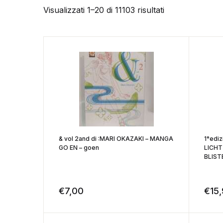
Visualizzati 1–20 di 11103 risultati
& vol 2and di :MARI OKAZAKI – MANGA
1°edi
GO EN – goen
LICHT
BLIST
€
7,00
€
15