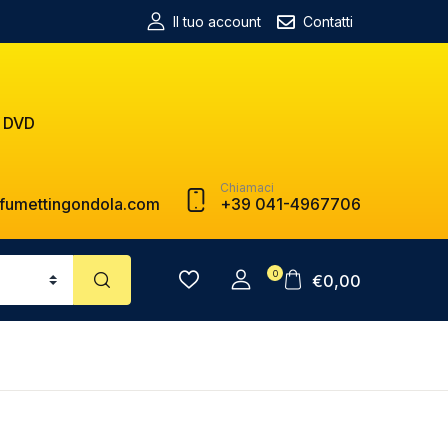
Il tuo account
Contatti
 DVD
Chiamaci
fumettingondola.com
+39 041-4967706
0
€
0,00