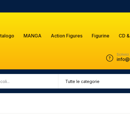
talogo
MANGA
Action Figures
Figurine
CD &
Scrivici
info@