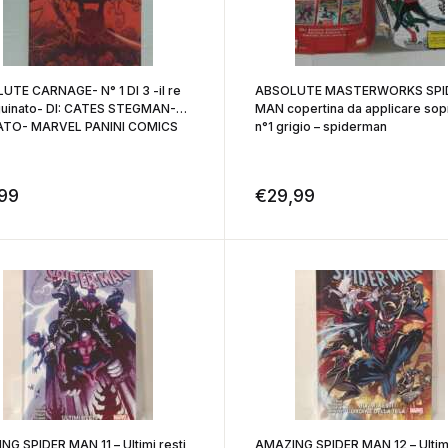
UTE CARNAGE- N° 1 DI 3 -il re
ABSOLUTE MASTERWORKS SPI
guinato- DI: CATES STEGMAN-
MAN copertina da applicare sopr
ATO- MARVEL PANINI COMICS
n°1 grigio – spiderman
,99
€
29,99
G SPIDER MAN 11 – Ultimi resti
AMAZING SPIDER MAN 12 – Ultimi