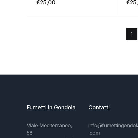
€
25,00
€
25
1
Fumetti in Gondola
Contatti
Viale Mediterraneo,
info@fumettingondol
58
.com