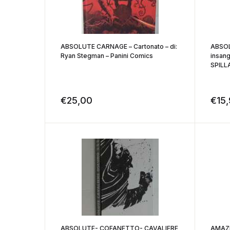
ABSOLUTE CARNAGE – Cartonato – di:
ABSOL
Ryan Stegman – Panini Comics
insan
SPILL
€
25,00
€
15
ABSOLUTE- COFANETTO- CAVALIERE
AMAZIN