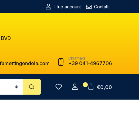
Il tuo account
Contatti
 DVD
Chiamaci
fumettingondola.com
+39 041-4967706
0
€
0,00