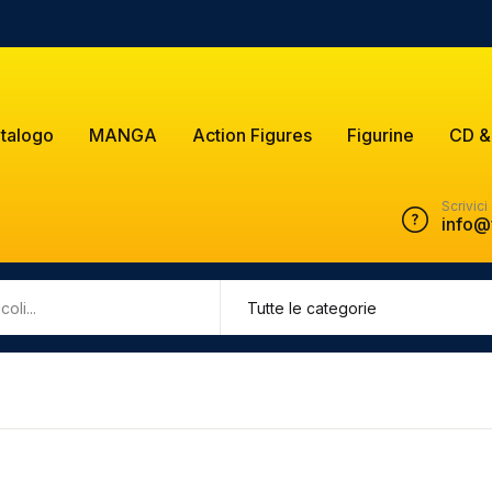
talogo
MANGA
Action Figures
Figurine
CD &
Scrivici
info@