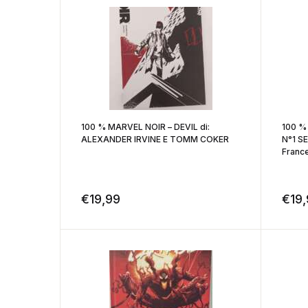
100 % MARVEL NOIR – DEVIL di:
100 %
ALEXANDER IRVINE E TOMM COKER
N°1 S
France
€
19,99
€
19