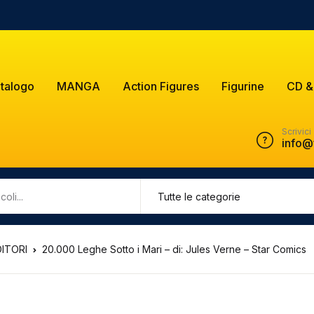
talogo
MANGA
Action Figures
Figurine
CD &
Scrivici
info@
DITORI
20.000 Leghe Sotto i Mari – di: Jules Verne – Star Comics