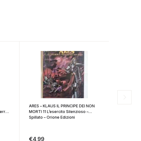
ARES – KLAUS IL PRINCIPE DEI NON
ZANNABLÚ S
erra
MORTI 11 L’esercito Silenzioso –
Brossurato 
Spillato – Orione Edizioni
€
4,99
€
10,00