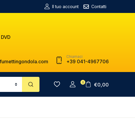
Il tuo account
Contatti
 DVD
Chiamaci
fumettingondola.com
+39 041-4967706
0
€
0,00