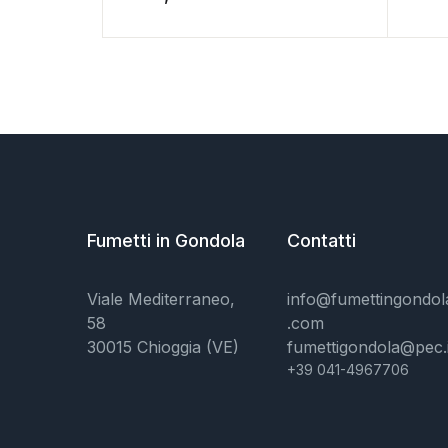
Fumetti in Gondola
Contatti
Viale Mediterraneo,
info@fumettingondol
58
.com
30015 Chioggia (VE)
fumettigondola@pec.i
+39 041-4967706