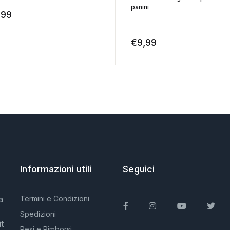
panini
,99
€
9,99
Informazioni utili
Seguici
a
Termini e Condizioni
Facebook
Instagram
You Tube
Twit
Spedizioni
t
Resi e Rimborsi