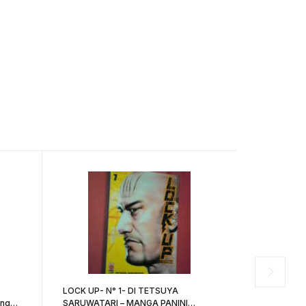
LOCK UP- N° 1- DI TETSUYA
CHILDREN OF
anga
SARUWATARI – MANGA PANINI
edizione DI