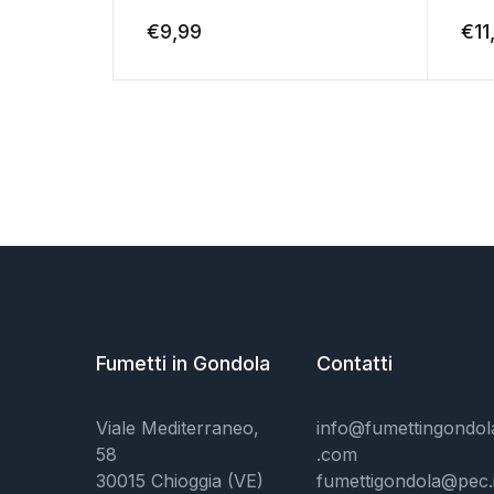
€
9,99
€
11
Fumetti in Gondola
Contatti
Viale Mediterraneo,
info@fumettingondol
58
.com
30015 Chioggia (VE)
fumettigondola@pec.i