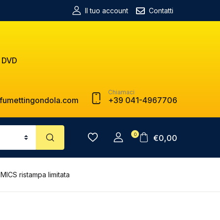
Il tuo account
Contatti
 DVD
Chiamaci
fumettingondola.com
+39 041-4967706
0
€
0,00
CS ristampa limitata