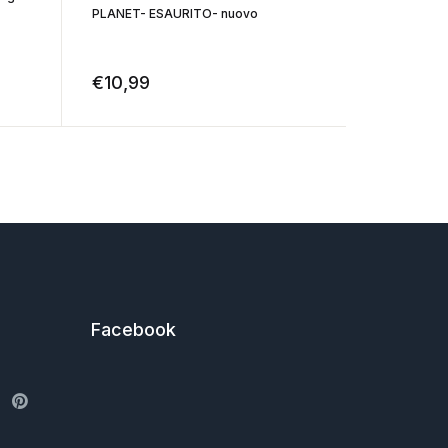
PLANET- ESAURITO- nuovo
PLANET MA
€
10,99
€
19,99
Facebook
ter
Pinterest