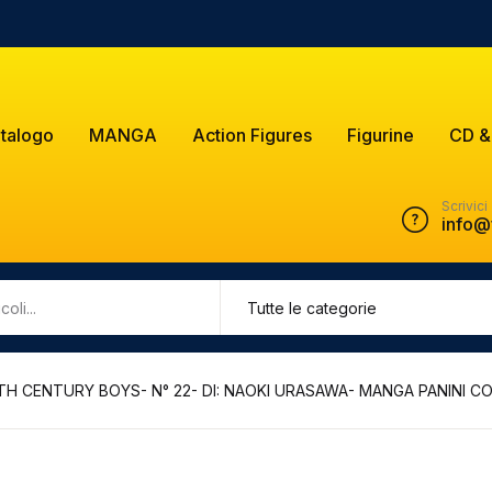
talogo
MANGA
Action Figures
Figurine
CD &
Scrivici
info@
TH CENTURY BOYS- N° 22- DI: NAOKI URASAWA- MANGA PANINI COMI