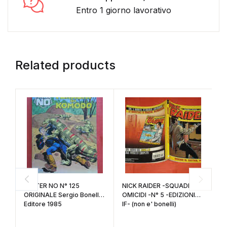
Entro 1 giorno lavorativo
Related products
MISTER NO N° 125
NICK RAIDER -SQUADRA
C
ORIGINALE Sergio Bonelli
OMICIDI -N° 5 -EDIZIONI
G
Editore 1985
IF- (non e' bonelli)
or
bo