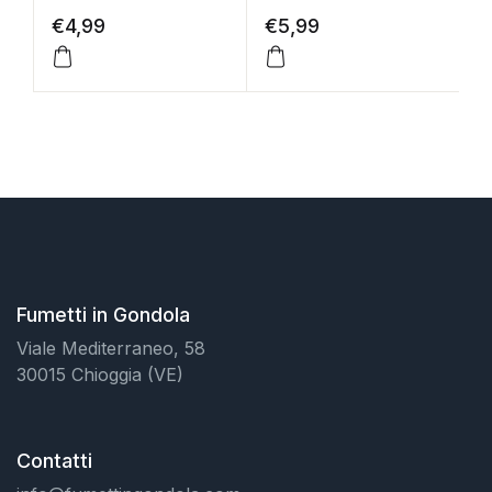
€
4,99
€
5,99
€
Fumetti in Gondola
Viale Mediterraneo, 58
30015 Chioggia (VE)
Contatti