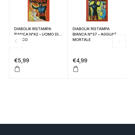
DIABOLIK RISTAMPA
DIABOLIK RISTAMPA
BIANCA N°42 – UOMO DI
BIANCA N°37 – AGGUATO
FUOCO
MORTALE
D
4
S
€
5,99
€
4,99
B
€