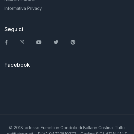
Informativa Privacy
Seguici
Facebook
Instagram
You Tube
Twitter
Pinterest
Facebook
© 2018-adesso Fumetti in Gondola di Ballarin Cristina. Tutti i
diritti riservati. - P.IVA 04720510272 - Codice S.D.I. 6EWHWLT