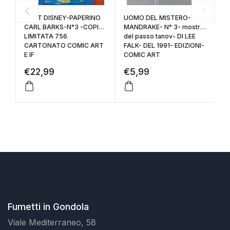
WALT DISNEY-PAPERINO
UOMO DEL MISTERO-
U
CARL BARKS-N°3 -COPIA
MANDRAKE- N° 3- mostro
M
LIMITATA 756
del passo tanov- DI LEE
de
CARTONATO COMIC ART
FALK- DEL 1991- EDIZIONI-
DE
E IF
COMIC ART
C
€
22,99
€
5,99
€
Fumetti in Gondola
Viale Mediterraneo, 58