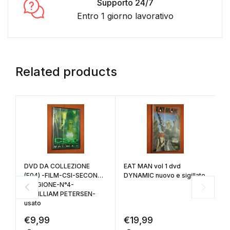
Supporto 24/7
Entro 1 giorno lavorativo
Related products
DVD DA COLLEZIONE
EAT MAN vol 1 dvd
L
(F04) -FILM-CSI-SECONDA
DYNAMIC nuovo e sigillato
Y
STAGIONE-N°4-
si
DI:WILLIAM PETERSEN-
usato
€
9,99
€
19,99
€