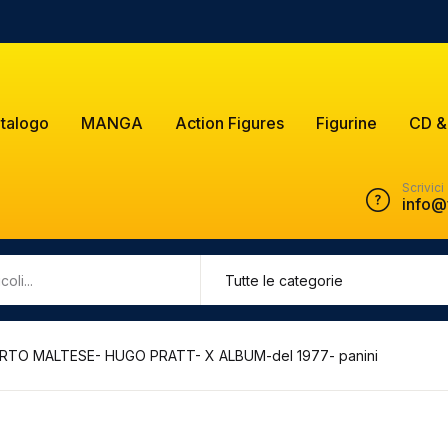
talogo
MANGA
Action Figures
Figurine
CD &
Scrivici
info@
ORTO MALTESE- HUGO PRATT- X ALBUM-del 1977- panini