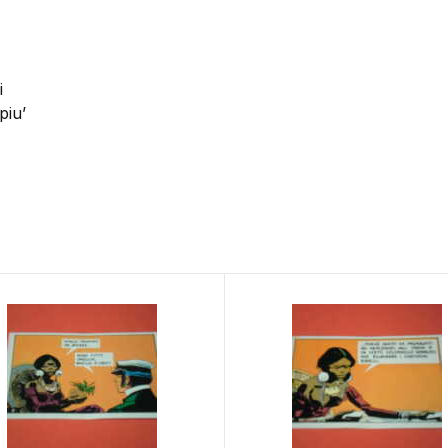
i
piu’