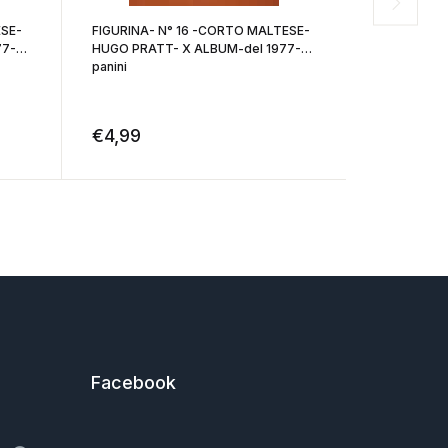
ESE-
FIGURINA- N° 16 -CORTO MALTESE-
FIGURINA- 
77-
HUGO PRATT- X ALBUM-del 1977-
HUGO PRAT
panini
panini
€
4,99
€
4,99
Facebook