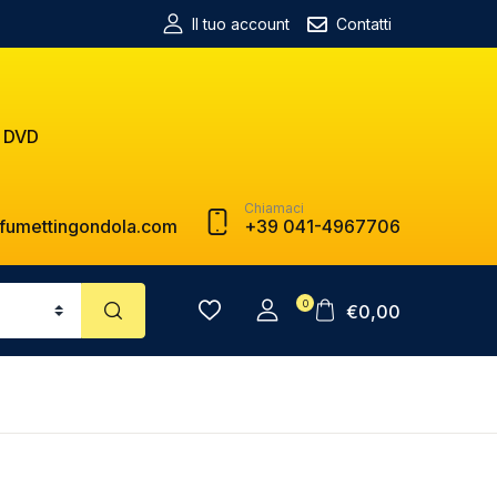
Il tuo account
Contatti
 DVD
Chiamaci
fumettingondola.com
+39 041-4967706
0
€
0,00