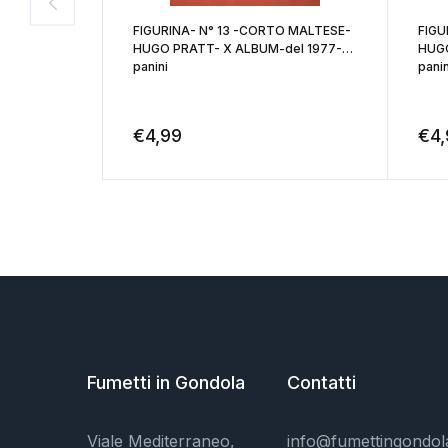
FIGURINA- N° 13 -CORTO MALTESE-
FIGU
HUGO PRATT- X ALBUM-del 1977-
HUGO
panini
panin
€
4,99
€
4
Fumetti in Gondola
Contatti
Viale Mediterraneo,
info@fumettingondol