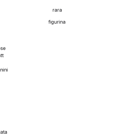
rara
figurina
ese
tt
nini
ata