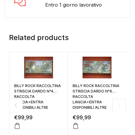
Entro 1 giorno lavorativo
Related products
BILLY ROCK RACCOLTINA
BILLY ROCK RACCOLTINA
T
STRISCIA DARDO N°4
STRISCIA DARDO N°6
R
RACCOLTA
RACCOLTA
D
LANCIA+ENTRA
LANCIA+ENTRA
D
DISPONIBILI ALTRE
DISPONIBILI ALTRE
€
99,99
€
99,99
€