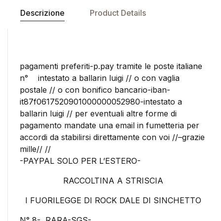
Descrizione
Product Details
pagamenti preferiti-p.pay tramite le poste italiane
n° intestato a ballarin luigi // o con vaglia
postale // o con bonifico bancario-iban-
it87f0617520901000000052980-intestato a
ballarin luigi // per eventuali altre forme di
pagamento mandate una email in fumetteria per
accordi da stabilirsi direttamente con voi //–grazie
mille// //
-PAYPAL SOLO PER L’ESTERO-
RACCOLTINA A STRISCIA
I FUORILEGGE DI ROCK DALE DI SINCHETTO
N° 8- RARA-SGS-