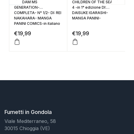
GUNDAM MS
CHILDREN OF THE SEA- N°
B
GENERATION-
4 -in 1° edizione DI:
ED
COMPLETA- N° 1/2- DI: REI
DAISUKE IGARASHI-
T
NAKAHARA- MANGA
MANGA PANINI-
CO
PANINI COMICS-in italiano
€
19,99
€
19,99
€
Fumetti in Gondola
Viale Mediterraneo, 58
30015 Chioggia (VE)