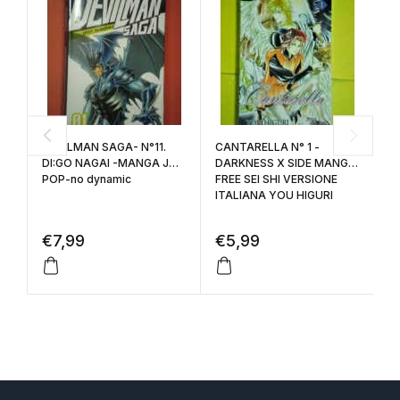
DEVILMAN SAGA- N°11.
CANTARELLA N° 1 -
C
DI:GO NAGAI -MANGA J
DARKNESS X SIDE MANGA
S
POP-no dynamic
FREE SEI SHI VERSIONE
D
ITALIANA YOU HIGURI
P
€
7,99
€
5,99
€