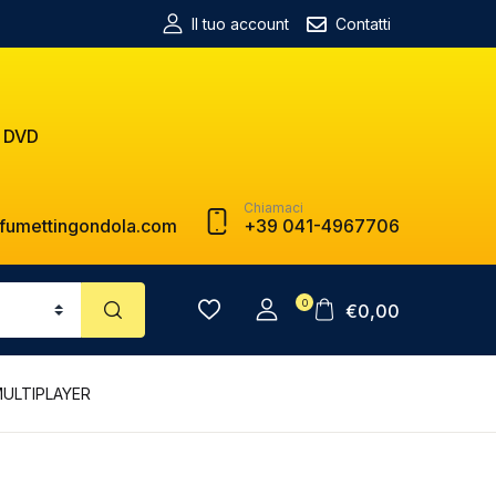
Il tuo account
Contatti
 DVD
Chiamaci
fumettingondola.com
+39 041-4967706
0
€
0,00
MULTIPLAYER