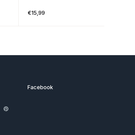
€
15,99
€
19,99
Facebook
ter
Pinterest