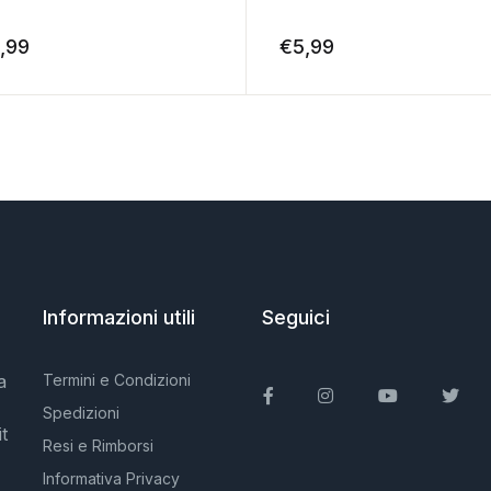
,99
€
5,99
Informazioni utili
Seguici
a
Termini e Condizioni
Facebook
Instagram
You Tube
Twit
Spedizioni
t
Resi e Rimborsi
Informativa Privacy