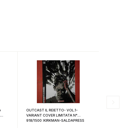
o
OUTCAST IL REIETTO- VOL.1-
UOMO RAGNO
VARIANT COVER LIMITATA N°
b- CON IL 
918/1500 :KIRKMAN-SALDAPRESS
RETRO- ST