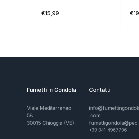
€
15,99
€
19
Fumetti in Gondola
Contatti
Viale Mediterraneo,
info@fumettingondol
58
.com
30015 Chioggia (VE)
fumettigondola@pec.i
+39 041-4967706