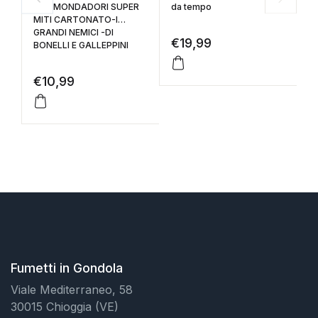
TEX MONDADORI SUPER
da tempo
N
MITI CARTONATO-I
OM
GRANDI NEMICI -DI
IF
€
19,99
BONELLI E GALLEPPINI
€
10,99
€
Fumetti in Gondola
Viale Mediterraneo, 58
30015 Chioggia (VE)