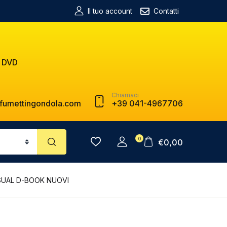
Il tuo account
Contatti
 DVD
Chiamaci
fumettingondola.com
+39 041-4967706
0
€
0,00
VISUAL D-BOOK NUOVI