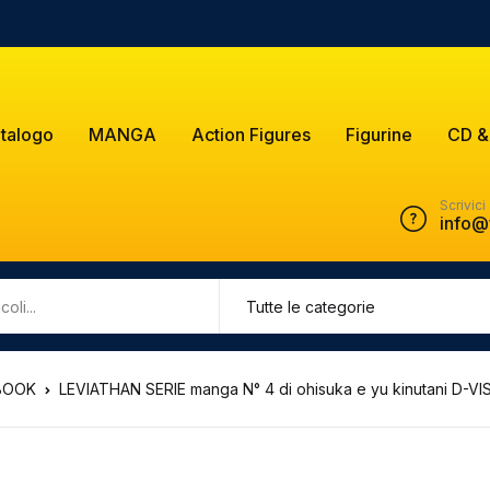
talogo
MANGA
Action Figures
Figurine
CD &
Scrivici
info@
BOOK
LEVIATHAN SERIE manga N° 4 di ohisuka e yu kinutani D-