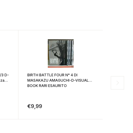
/3 D-
BIRTH BATTLE FOUR N° 4 DI
MASAKAZU AMAGUCHI-D-VISUALD-
BOOK RARI ESAURITO
L'UOMO TI
DI NAOKI TS
disponibili 1
€
9,99
€
15,99