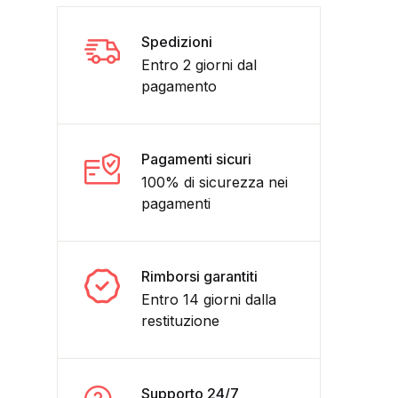
Spedizioni
Entro 2 giorni dal
pagamento
Pagamenti sicuri
100% di sicurezza nei
pagamenti
Rimborsi garantiti
RRIERE DEI PICCOLI 35 DEL 1969 RARO quantità
Entro 14 giorni dalla
restituzione
Supporto 24/7