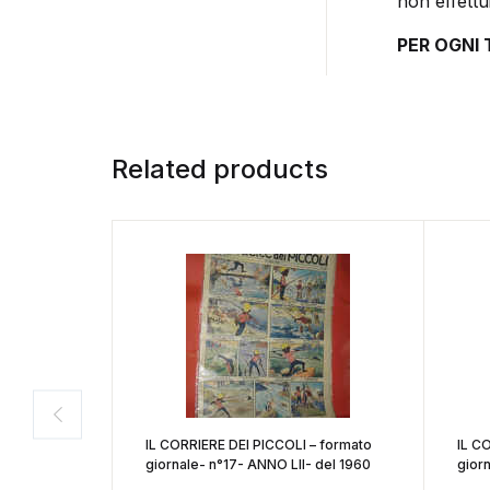
non effettu
PER OGNI
Related products
IL CORRIERE DEI PICCOLI – formato
IL C
giornale- n°17- ANNO LII- del 1960