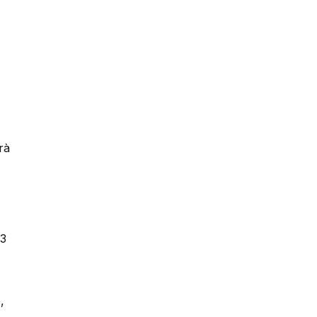
rà
 3
,