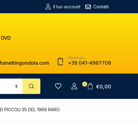
Il tuo account
Contatti
 DVD
Chiamaci
fumettingondola.com
+39 041-4967706
0
€
0,00
I PICCOLI 35 DEL 1969 RARO