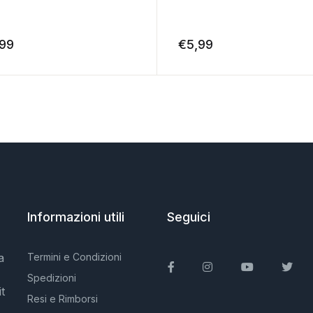
,99
€
5,99
Informazioni utili
Seguici
a
Termini e Condizioni
Facebook
Instagram
You Tube
Twit
Spedizioni
t
Resi e Rimborsi