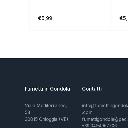
€
5,99
€
5
Fumetti in Gondola
Contatti
Viale Mediterraneo,
info@fumettingondol
58
.com
30015 Chioggia (VE)
fumettigondola@pec.i
+39 041-4967706