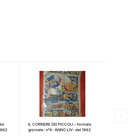
ato
IL CORRIERE DEI PICCOLI – formato
IL CORRIERE
NNO LIV- del 1962
giornale- n°4- ANNO LIV- del 1962