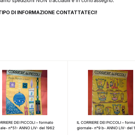
iamo spedizioni NON tracciabili e in contrassegno.
 TIPO DI INFORMAZIONE CONTATTATECI!
ORRIERE DEI PICCOLI – formato
IL CORRIERE DEI PICCOLI – form
giornale- n°51- ANNO LIV- del 1962
giornale- n°9 b- A