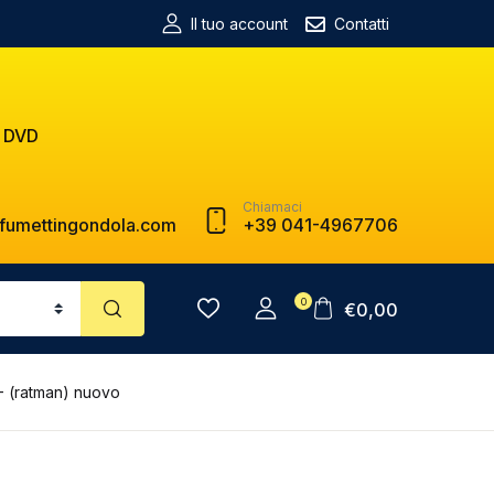
Il tuo account
Contatti
 DVD
Chiamaci
fumettingondola.com
+39 041-4967706
0
€
0,00
- (ratman) nuovo