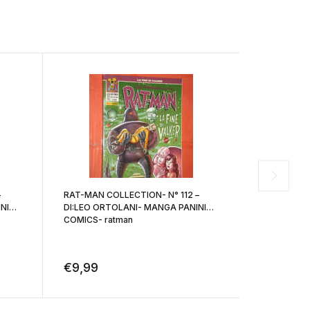
RAT-MAN COLLECTION- N° 112 –
RAT-MAN CO
NI
DI:LEO ORTOLANI- MANGA PANINI
di: Leo Ort
COMICS- ratman
ratman- bol
€
9,99
€
12,99