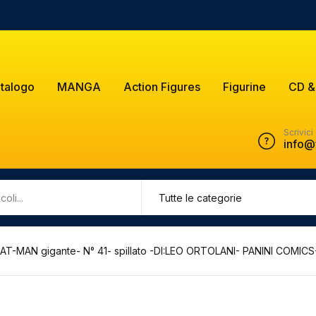
talogo
MANGA
Action Figures
Figurine
CD &
Scrivici
info@
AT-MAN gigante- N° 41- spillato -DI:LEO ORTOLANI- PANINI COMICS