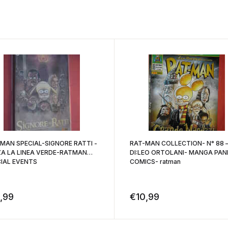
-SIGNORE RATTI -
RAT-MAN COLLECTION- N° 88 –
A LA LINEA VERDE-RATMAN
DI:LEO ORTOLANI- MANGA PANI
IAL EVENTS
COMICS- ratman
,99
€
10,99