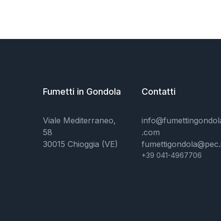
Fumetti in Gondola
Contatti
Viale Mediterraneo,
info@fumettingondol
58
.com
30015 Chioggia (VE)
fumettigondola@pec.i
+39 041-4967706