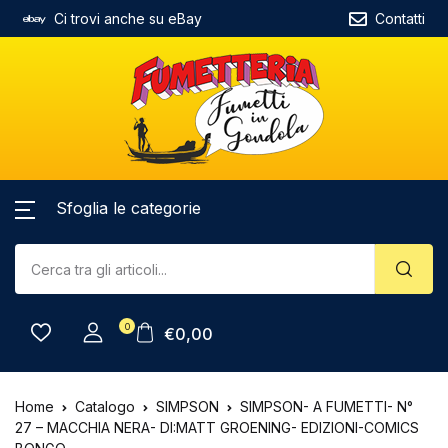
Ci trovi anche su eBay
Contatti
Sfoglia le categorie
0
€
0,00
Home
Catalogo
SIMPSON
SIMPSON- A FUMETTI- N°
27 – MACCHIA NERA- DI:MATT GROENING- EDIZIONI-COMICS