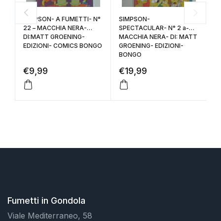
SIMPSON- A FUMETTI- N°
SIMPSON-
B
22 – MACCHIA NERA-
SPECTACULAR- N° 2 a-
F
DI:MATT GROENING-
MACCHIA NERA- DI: MATT
DE
EDIZIONI- COMICS BONGO
GROENING- EDIZIONI-
M
BONGO
G
€
9,99
€
19,99
€
Fumetti in Gondola
Viale Mediterraneo, 58