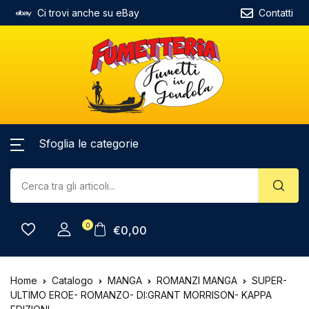
Ci trovi anche su eBay
Contatti
Sfoglia le categorie
0
€
0,00
Home
Catalogo
MANGA
ROMANZI MANGA
SUPER-
ULTIMO EROE- ROMANZO- DI:GRANT MORRISON- KAPPA