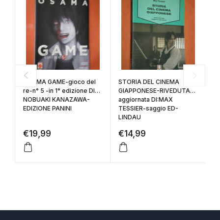
OSAMA GAME-gioco del
STORIA DEL CINEMA
R
re-n° 5 -in 1° edizione DI-
GIAPPONESE-RIVEDUTA
N
NOBUAKI KANAZAWA-
aggiornata DI:MAX
vi
EDIZIONE PANINI
TESSIER-saggio ED-
D
LINDAU
P
€
19,99
€
14,99
€