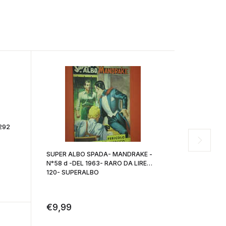
SUPER ALBO SPADA- MANDRAKE -
SUPER ALB
N°58 d -DEL 1963- RARO DA LIRE
N°50 b -DEL 1963- RARO DA LIRE
120- SUPERALBO
100- SUPE
€
9,99
€
8,99