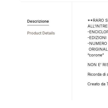
**RARO 
Descrizione
ALL’INTR
-ENCICLO
Product Details
-EDIZIONI
-NUMERO 
ORIGINAL
“corone”
NON E’ R
Ricorda di 
Creato da T