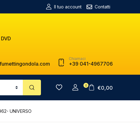
Il tuo account
Contatti
 DVD
Chiamaci
fumettingondola.com
+39 041-4967706
0
€
0,00
1962- UNIVERSO