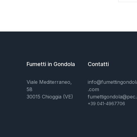
Fumetti in Gondola
Contatti
Viale Mediterraneo,
info@fumettingondol
58
.com
30015 Chioggia (VE)
fumettigondola@pec.i
+39 041-4967706