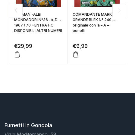
MON
1
BATMAN -ALBI
COMANDANTE MARK e il
ce
MONDADORI N°36 -b-DEL
GRANDE BLEK N° 249 –
1967 / 70 +ENTRA HO
originale con la – A –
€
DISPONIBILI ALTRI NUMERI
bonelli
€
29,99
€
9,99
Fumetti in Gondola
Viale Mediterraneo, 58