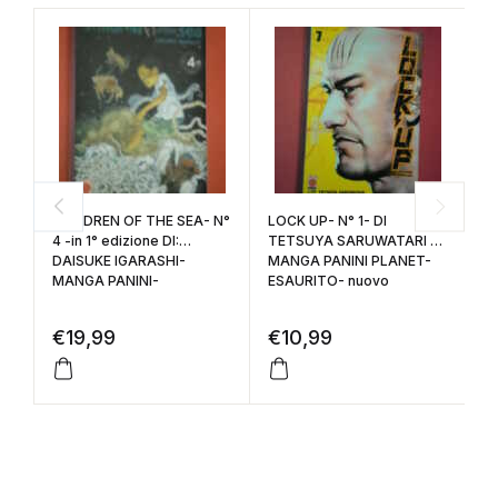
F
N
ma
CHILDREN OF THE SEA- N°
LOCK UP- N° 1- DI
4 -in 1° edizione DI:
TETSUYA SARUWATARI –
DAISUKE IGARASHI-
MANGA PANINI PLANET-
€
MANGA PANINI-
ESAURITO- nuovo
€
19,99
€
10,99