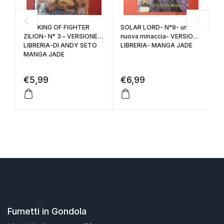
FE
– RE
E
THE KING OF FIGHTER
SOLAR LORD- N°9- una
ZILION- N° 3 – VERSIONE
nuova minaccia- VERSIONE
LIBRERIA-DI ANDY SETO
LIBRERIA- MANGA JADE
€
MANGA JADE
€
5,99
€
6,99
Fumetti in Gondola