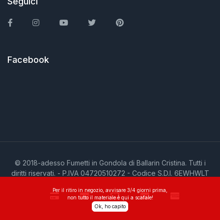
Seguici
Facebook
Instagram
You Tube
Twitter
Pinterest
Facebook
© 2018-adesso Fumetti in Gondola di Ballarin Cristina. Tutti i
diritti riservati. - P.IVA 04720510272 - Codice S.D.I. 6EWHWLT
Per il ritiro in negozio, avvisare 3/4 giorni prima,
non tutto il materiale è qui a scafale!
Ok, ho capito