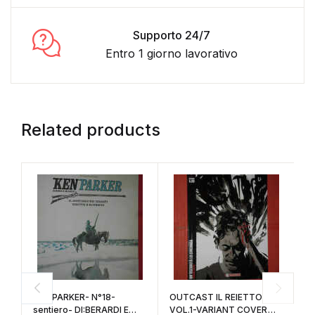
Supporto 24/7
Entro 1 giorno lavorativo
Related products
X
E
N
KEN PARKER- N°18-
OUTCAST IL REIETTO-
+d
sentiero- DI:BERARDI E
VOL.1-VARIANT COVER