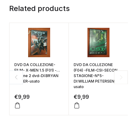
Related products
DVD DA COLLEZIONE-
DVD DA COLLEZIONE
L
FILM- X-MEN 1.5 (F01) -
(F04) -FILM-CSI-SECONDA
Y
contine 2 dvd-DI:BRYAN
STAGIONE-N°5-
si
SINGER-usato
DI:WILLIAM PETERSEN-
usato
€
9,99
€
9,99
€