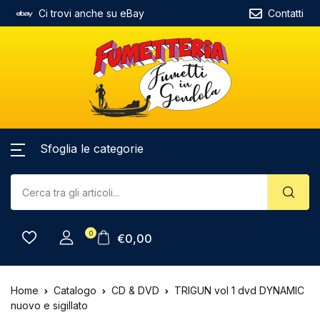
Ci trovi anche su eBay
Contatti
Sfoglia le categorie
0
€
0,00
Home
Catalogo
CD & DVD
TRIGUN vol 1 dvd DYNAMIC
nuovo e sigillato