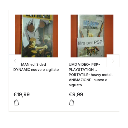
D
(
S
EAT MAN vol 3 dvd
UMD VIDEO- PSP-
D
DYNAMIC nuovo e sigillato
PLAYSTATION
u
PORTATILE- heavy metal-
€
ANIMAZIONE- nuovo e
sigillato
€
19,99
€
9,99