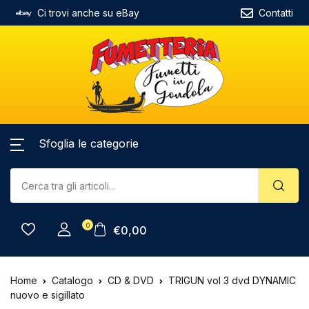
Ci trovi anche su eBay
Contatti
Sfoglia le categorie
0
€
0,00
Home
Catalogo
CD & DVD
TRIGUN vol 3 dvd DYNAMIC
nuovo e sigillato