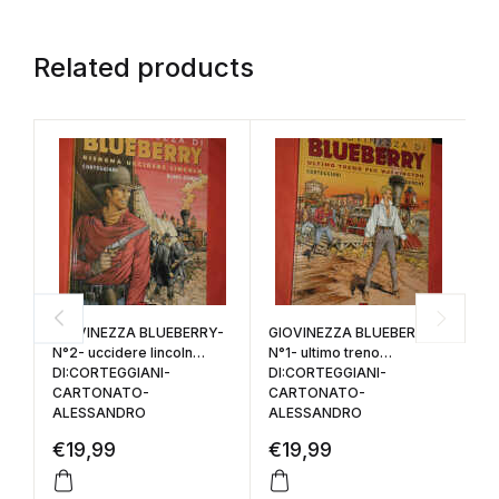
Related products
GIOVINEZZA BLUEBERRY-
GIOVINEZZA BLUEBERRY-
L
N°2- uccidere lincoln
N°1- ultimo treno
V
DI:CORTEGGIANI-
DI:CORTEGGIANI-
L
CARTONATO-
CARTONATO-
D
ALESSANDRO
ALESSANDRO
D
€
19,99
€
19,99
€