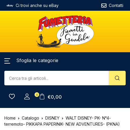
Ci trovi anche su eBay
Contatti
Sfoglia le categorie
0
€
0,00
Home
Catalogo
DISNEY
WALT DISNEY- PK- N°4-
terremoto- PIKKAPA PAPERINIK- NEW ADVENTURES- (PKNA)