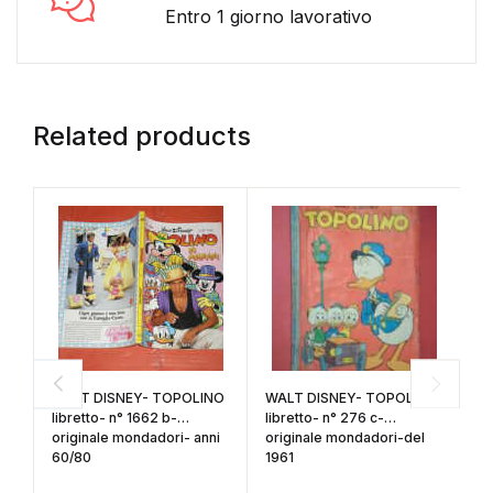
Entro 1 giorno lavorativo
Related products
WALT DISNEY- TOPOLINO
WALT DISNEY- TOPOLINO
W
libretto- n° 1662 b-
libretto- n° 276 c-
li
originale mondadori- anni
originale mondadori-del
or
60/80
1961
6