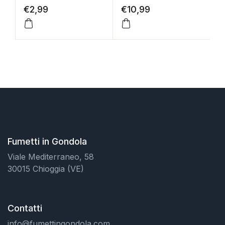
€
2,99
€
10,99
€
Fumetti in Gondola
Viale Mediterraneo, 58
30015 Chioggia (VE)
Contatti
info@fumettingondola.com