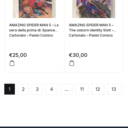
AMAZING SPIDER MAN 5 – La
AMAZING SPIDER MAN 5 –
sera della prima di: Spancer –
The osborn identity Slott –
Cartonato – Panini Comics
Cartonato – Panini Comics
€
25,00
€
30,00
1
2
3
4
…
11
12
13