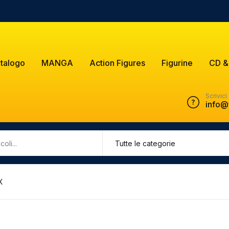
talogo
MANGA
Action Figures
Figurine
CD &
Scrivici
info@
X