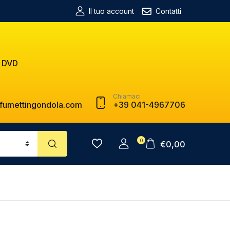
Il tuo account
Contatti
 DVD
Chiamaci
fumettingondola.com
+39 041-4967706
0
€
0,00