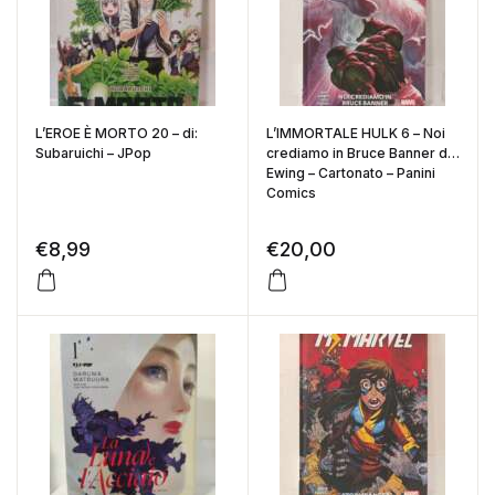
L’EROE È MORTO 20 – di:
L’IMMORTALE HULK 6 – Noi
Subaruichi – JPop
crediamo in Bruce Banner di:
Ewing – Cartonato – Panini
Comics
€
8,99
€
20,00