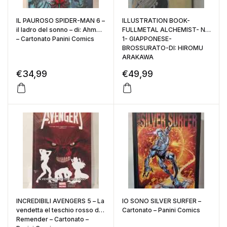
IL PAUROSO SPIDER-MAN 6 –
ILLUSTRATION BOOK-
il ladro del sonno – di: Ahmed
FULLMETAL ALCHEMIST- N°
– Cartonato Panini Comics
1- GIAPPONESE-
BROSSURATO-DI: HIROMU
ARAKAWA
€
34,99
€
49,99
INCREDIBILI AVENGERS 5 – La
IO SONO SILVER SURFER –
vendetta el teschio rosso di:
Cartonato – Panini Comics
Remender – Cartonato –