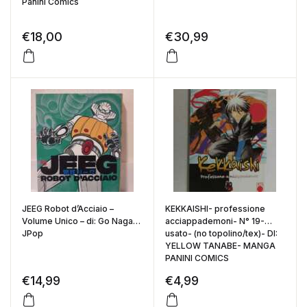
Panini Comics
€
18,00
€
30,99
JEEG Robot d’Acciaio –
KEKKAISHI- professione
Volume Unico – di: Go Nagai –
acciappademoni- N° 19-
JPop
usato- (no topolino/tex)- DI:
YELLOW TANABE- MANGA
PANINI COMICS
€
14,99
€
4,99