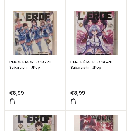
L’EROE È MORTO 18 – di:
L’EROE È MORTO 19 – di:
Subaruichi – JPop
Subaruichi – JPop
€
8,99
€
8,99