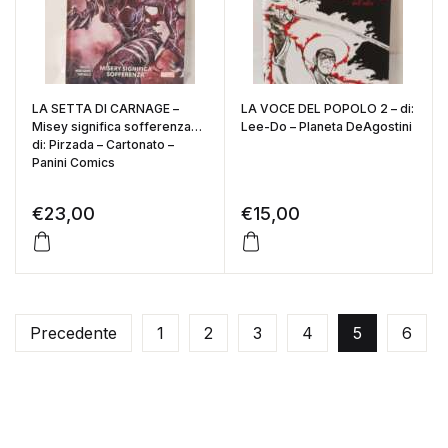
LA SETTA DI CARNAGE –
LA VOCE DEL POPOLO 2 – di:
Misey significa sofferenza
Lee-Do – Planeta DeAgostini
di: Pirzada – Cartonato –
Panini Comics
€
23,00
€
15,00
Precedente
1
2
3
4
5
6