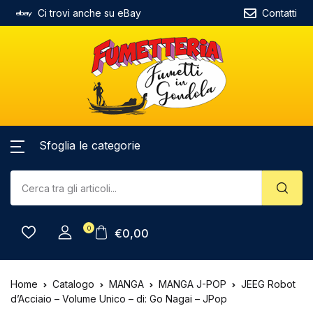
Ci trovi anche su eBay
Contatti
Sfoglia le categorie
0
€
0,00
Home
Catalogo
MANGA
MANGA J-POP
JEEG Robot
d’Acciaio – Volume Unico – di: Go Nagai – JPop