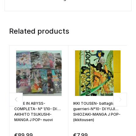
Related products
F
C
D
M
N
MADE IN ABYSS-
IKKI TOUSEN- battaglia
COMPLETA- N° 1/10- DI:
guerrieri-N°10- DI:YUJI
€
AKIHITO TSUKUSHI-
SHIOZAKI-MANGA J POP-
MANGA J POP- nuovi
(ikkitousen)
€
89,99
€
7,99