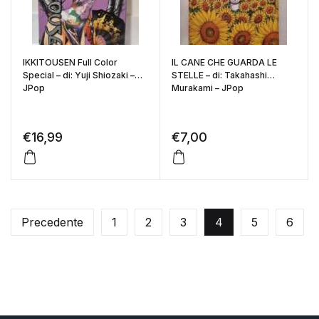
IKKITOUSEN Full Color
IL CANE CHE GUARDA LE
Special – di: Yuji Shiozaki –
STELLE – di: Takahashi
JPop
Murakami – JPop
€
16,99
€
7,00
Precedente
1
2
3
4
5
6