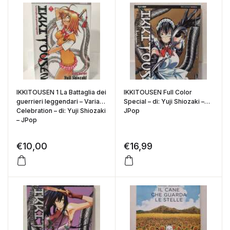
IKKITOUSEN 1 La Battaglia dei
IKKITOUSEN Full Color
guerrieri leggendari – Variant
Special – di: Yuji Shiozaki –
Celebration – di: Yuji Shiozaki
JPop
– JPop
€
10,00
€
16,99