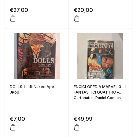
€
27,00
€
20,00
DOLLS 1 – di: Naked Ape –
ENCICLOPEDIA MARVEL 3 – I
JPop
FANTASTICI QUATTRO –
Cartonato – Panini Comics
€
7,00
€
49,99