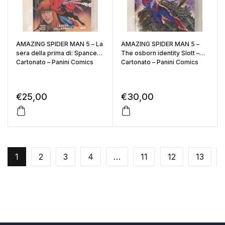
AMAZING SPIDER MAN 5 – La
AMAZING SPIDER MAN 5 –
sera della prima di: Spancer –
The osborn identity Slott –
Cartonato – Panini Comics
Cartonato – Panini Comics
€
25,00
€
30,00
1
2
3
4
…
11
12
13