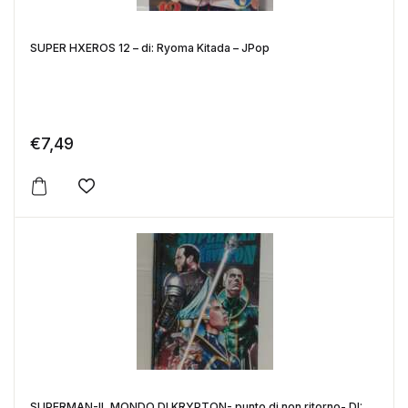
SUPER HXEROS 12 – di: Ryoma Kitada – JPop
€
7,49
Aggiungi alla lista dei desideri
SUPERMAN-IL MONDO DI KRYPTON- punto di non ritorno- DI: