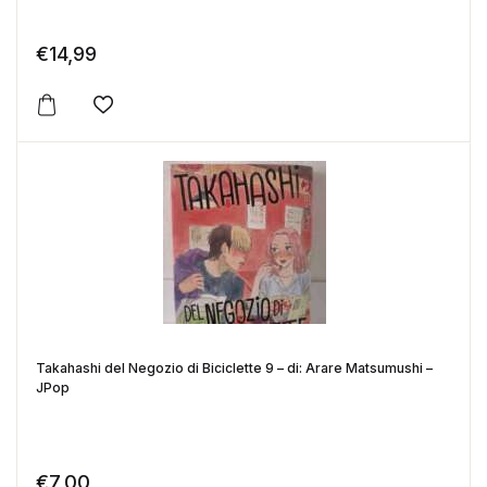
€
14,99
Aggiungi alla lista dei desideri
Takahashi del Negozio di Biciclette 9 – di: Arare Matsumushi –
JPop
€
7,00