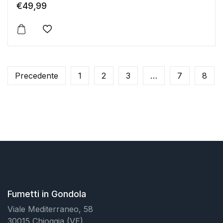
€
49,99
Aggiungi alla lista dei desideri
Precedente
1
2
3
…
7
8
Fumetti in Gondola
Viale Mediterraneo, 58
30015 Chioggia (VE)