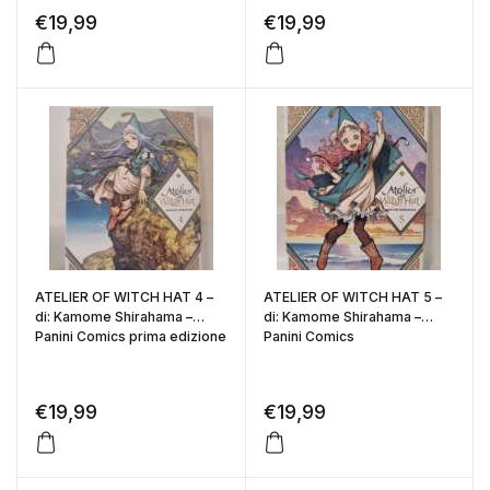
€
19,99
€
19,99
ATELIER OF WITCH HAT 4 –
ATELIER OF WITCH HAT 5 –
di: Kamome Shirahama –
di: Kamome Shirahama –
Panini Comics prima edizione
Panini Comics
€
19,99
€
19,99