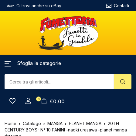
Ci trovi anche su eBay
Contatti
Sfoglia le categorie
0
€
0,00
Home
Catalogo
MANGA
PLANET MANGA
20TH
CENTURY BOYS- N° 10 PANINI -naoki urasawa -planet manga