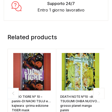
Supporto 24/7
Entro 1 giorno lavorativo
Related products
F
N°
ma
UOMO TIGRE N° 10 –
DEATH NOTE N°10 -di
panini-DI NAOKI TSUJI e
TSUGUMI OHBA NUOVO
kajiwara -prima edizione
grosso planet manga
€
TIGER mask
panini