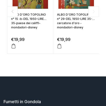
ALBO D'ORO TOPOLINO
ALBO D'ORO TOPOLINO
W
n° 15 -b-DEL 1950-LIRE
n° 29-DEL 1950-LIRE 35-
li
35-paese dei califfi-
cercatore d'oro -
or
mondadori-disney
mondadori-disney
1
€
19,99
€
19,99
€
Fumetti in Gondola