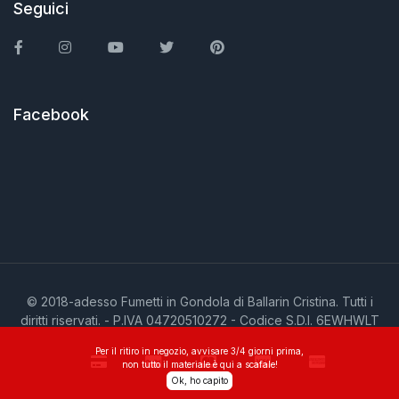
Seguici
Facebook
Instagram
You Tube
Twitter
Pinterest
Facebook
© 2018-adesso Fumetti in Gondola di Ballarin Cristina. Tutti i
diritti riservati. - P.IVA 04720510272 - Codice S.D.I. 6EWHWLT
Per il ritiro in negozio, avvisare 3/4 giorni prima,
non tutto il materiale è qui a scafale!
Ok, ho capito