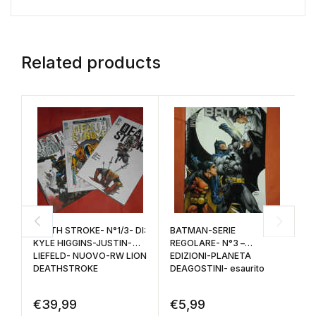
Related products
DEATH STROKE- N°1/3- DI:
BATMAN-SERIE
C
KYLE HIGGINS-JUSTIN-
REGOLARE- N°3 –
P
LIEFELD- NUOVO-RW LION
EDIZIONI-PLANETA
E
DEATHSTROKE
DEAGOSTINI- esaurito
P
€
39,99
€
5,99
€