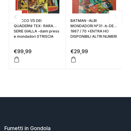
BLOCCO 1/5 DEI
BATMAN -ALBI
A
QUADERNI TEX- RARA
MONDADORI N°31 -b-DEL
DEL 
SERIE GIALLA -daim press
1967 / 70 +ENTRA HO
li
e mondadori STRISCIA
DISPONIBILI ALTRI NUMERI
€
99,99
€
29,99
€
Fumetti in Gondola