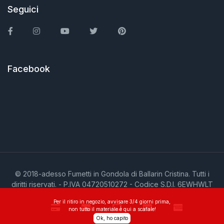
Seguici
Facebook
Instagram
You Tube
Twitter
Pinterest
Facebook
© 2018-adesso Fumetti in Gondola di Ballarin Cristina. Tutti i
diritti riservati. - P.IVA 04720510272 - Codice S.D.I. 6EWHWLT
Per il ritiro in negozio, avvisare 3/4 giorni prima,
non tutto il materiale è qui a scafale!
Ok, ho capito