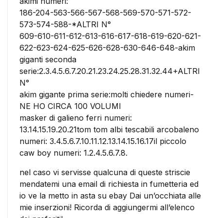
akimi numeri:
186-204-563-566-567-568-569-570-571-572-
573-574-588-*ALTRI N°
609-610-611-612-613-616-617-618-619-620-621-
622-623-624-625-626-628-630-646-648-akim
giganti seconda
serie:2.3.4.5.6.7.20.21.23.24.25.28.31.32.44+ALTRI
N°
akim gigante prima serie:molti chiedere numeri-
NE HO CIRCA 100 VOLUMI
masker di galieno ferri numeri:
13.14.15.19.20.21tom tom albi tescabili arcobaleno
numeri: 3.4.5.6.7.10.11.12.13.14.15.16.17il piccolo
caw boy numeri: 1.2.4.5.6.7.8.
nel caso vi servisse qualcuna di queste striscie
mendatemi una email di richiesta in fumetteria ed
io ve la metto in asta su ebay Dai un’occhiata alle
mie inserzioni! Ricorda di aggiungermi all’elenco